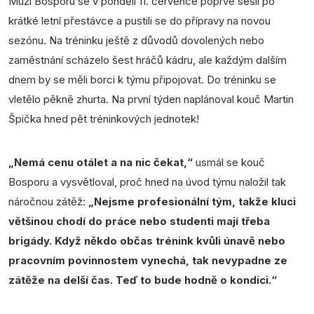
Muži Bosporu se v pondělí 11. července poprvé sešli po
krátké letní přestávce a pustili se do přípravy na novou
sezónu. Na tréninku ještě z důvodů dovolených nebo
zaměstnání scházelo šest hráčů kádru, ale každým dalším
dnem by se měli borci k týmu připojovat. Do tréninku se
vletělo pěkně zhurta. Na první týden naplánoval kouč Martin
Špička hned pět tréninkových jednotek!
„Nemá cenu otálet a na nic čekat,“
usmál se kouč
Bosporu a vysvětloval, proč hned na úvod týmu naložil tak
náročnou zátěž:
„Nejsme profesionální tým, takže kluci
většinou chodí do práce nebo studenti mají třeba
brigády. Když někdo občas trénink kvůli únavě nebo
pracovním povinnostem vynechá, tak nevypadne ze
zátěže na delší čas. Teď to bude hodně o kondici.“