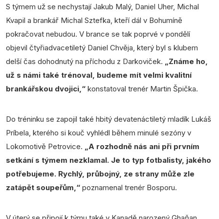
S týmem už se nechystají Jakub Malý, Daniel Uher, Michal
Kvapil a brankář Michal Sztefka, kteří dál v Bohumíně
pokračovat nebudou. V brance se tak poprvé v pondělí
objevil čtyřiadvacetiletý Daniel Chvěja, který byl s klubem
delší čas dohodnutý na příchodu z Darkoviček.
„Známe ho,
už s námi také trénoval, budeme mít velmi kvalitní
brankářskou dvojici,“
konstatoval trenér Martin Špička.
Do tréninku se zapojil také hbitý devatenáctiletý mladík Lukáš
Príbela, kterého si kouč vyhlédl během minulé sezóny v
Lokomotivě Petrovice.
„A rozhodně nás ani při prvním
setkání s týmem nezklamal. Je to typ fotbalisty, jakého
potřebujeme. Rychlý, průbojný, ze strany může zle
zatápět soupeřům,“
poznamenal trenér Bosporu.
V úterý se připojí k týmu také v Kanadě narozený Ghaňan