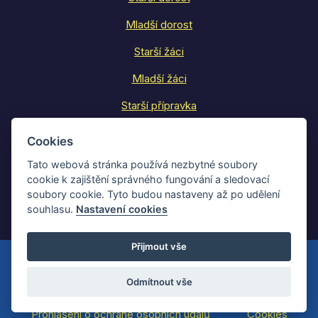
Mladší dorost
Starší žáci
Mladší žáci
Starší přípravka
Mladší přípravka
Cookies
Realizační týmy mládeže
Tato webová stránka používá nezbytné soubory
cookie k zajištění správného fungování a sledovací
Rozpis tréninků
soubory cookie. Tyto budou nastaveny až po udělení
souhlasu.
Nastavení cookies
Přijmout vše
Všechna práva vyhrazena © 2026 FK Bospor Bohumín, z.s.
Odmítnout vše
Prohlášení o ochraně osobních údajů
Cookies