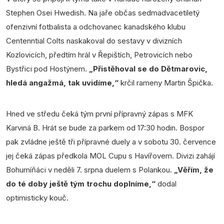
Stephen Osei Hwedish. Na jaře občas sedmadvacetiletý
ofenzivní fotbalista a odchovanec kanadského klubu
Centenntial Colts naskakoval do sestavy v divizních
Kozlovicích, předtím hrál v Řepištích, Petrovicích nebo
Bystřici pod Hostýnem.
„Přistěhoval se do Dětmarovic,
hledá angažmá, tak uvidíme,“
krčil rameny Martin Špička.
Hned ve středu čeká tým první přípravný zápas s MFK
Karviná B. Hrát se bude za parkem od 17:30 hodin. Bospor
pak zvládne ještě tři přípravné duely a v sobotu 30. července
jej čeká zápas předkola MOL Cupu s Havířovem. Divizi zahájí
Bohumíňáci v neděli 7. srpna duelem s Polankou.
„Věřím, že
do té doby ještě tým trochu doplníme,“
dodal
optimisticky kouč.