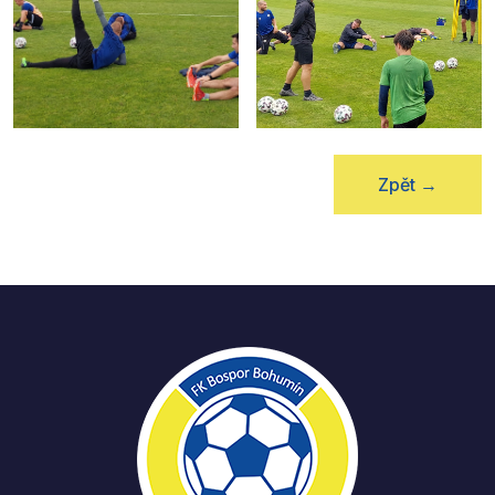
Zpět
→