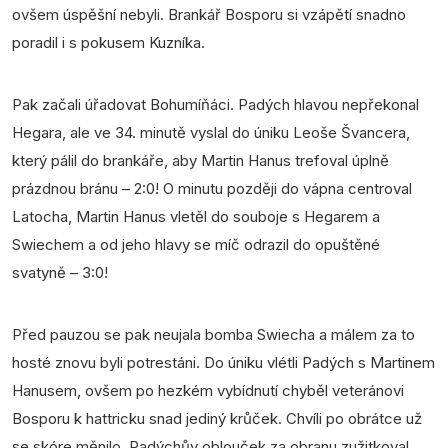
ovšem úspěšní nebyli. Brankář Bosporu si vzápětí snadno
poradil i s pokusem Kuzníka.
Pak začali úřadovat Bohumíňáci. Padých hlavou nepřekonal
Hegara, ale ve 34. minutě vyslal do úniku Leoše Švancera,
který pálil do brankáře, aby Martin Hanus trefoval úplně
prázdnou bránu – 2:0! O minutu později do vápna centroval
Latocha, Martin Hanus vletěl do souboje s Hegarem a
Swiechem a od jeho hlavy se míč odrazil do opuštěné
svatyně – 3:0!
Před pauzou se pak neujala bomba Swiecha a málem za to
hosté znovu byli potrestáni. Do úniku vlétli Padých s Martinem
Hanusem, ovšem po hezkém vybídnutí chyběl veteránovi
Bosporu k hattricku snad jediný krůček. Chvíli po obrátce už
se skóre měnilo. Padýchův oblouček za obranu zužitkoval