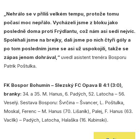
„Nehrálo se v příliš velkém tempu, protože tomu
počasí moc nepřálo. Vycházeli jsme z bloku jako
posledně doma proti Frýdlantu, což nám asi sedí nejvíc.
Spoléhali jsme na brejky, dali jsme po nich čtyři góly a
po tom posledním jsme se asi už uspokojili, takže se
zápas jenom dohrával,“
uvedl asistent trenéra Bosporu
Patrik Poštulka.
FK Bospor Bohumín – Slezský FC Opava B 4:1 (3:0),
branky:
34. a 35. M. Hanus, 6. Padých, 52. Latocha – 56.
Veselý. Sestava Bosporu: Švrčina – Švancer, L. Poštulka,
Moskal, Ferenc – M. Hanus (70. Lišaník), Palej, F. Hanus (63.
Vaclík) – Padých, Latocha, Halaška (16. Kubinski).