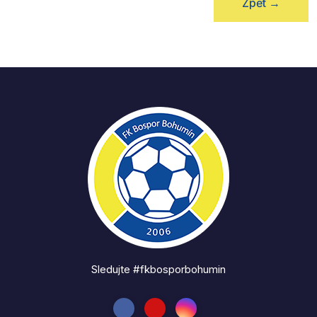
Zpět
→
Sledujte #fkbosporbohumin