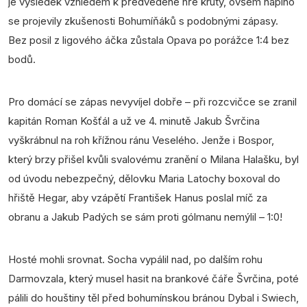
je výsledek vzhledem k předvedené hře krutý, ovšem naplno
se projevily zkušenosti Bohumíňáků s podobnými zápasy.
Bez posil z ligového áčka zůstala Opava po porážce 1:4 bez
bodů.
Pro domácí se zápas nevyvíjel dobře – při rozcvičce se zranil
kapitán Roman Košťál a už ve 4. minutě Jakub Švrčina
vyškrábnul na roh křížnou ránu Veselého. Jenže i Bospor,
který brzy přišel kvůli svalovému zranění o Milana Halašku, byl
od úvodu nebezpečný, dělovku Maria Latochy boxoval do
hřiště Hegar, aby vzápětí František Hanus poslal míč za
obranu a Jakub Padých se sám proti gólmanu nemýlil – 1:0!
Hosté mohli srovnat. Socha vypálil nad, po dalším rohu
Darmovzala, který musel hasit na brankové čáře Švrčina, poté
pálili do houštiny těl před bohumínskou bránou Dybal i Swiech,