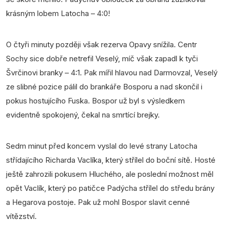
krásným lobem Latocha – 4:0!
O čtyři minuty později však rezerva Opavy snížila. Centr
Sochy sice dobře netrefil Veselý, míč však zapadl k tyči
Švrčinovi branky – 4:1. Pak mířil hlavou nad Darmovzal, Veselý
ze slibné pozice pálil do brankáře Bosporu a nad skončil i
pokus hostujícího Fuska. Bospor už byl s výsledkem
evidentně spokojený, čekal na smrtící brejky.
Sedm minut před koncem vyslal do levé strany Latocha
střídajícího Richarda Vaclíka, který střílel do boční sítě. Hosté
ještě zahrozili pokusem Hluchého, ale poslední možnost měl
opět Vaclík, který po patičce Padýcha střílel do středu brány
a Hegarova postoje. Pak už mohl Bospor slavit cenné
vítězství.