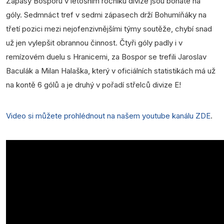
Zápasy Bosporu v letošním ročníku divize jsou bohaté na
góly. Sedmnáct tref v sedmi zápasech drží Bohumíňáky na
třetí pozici mezi nejofenzivnějšími týmy soutěže, chybí snad
už jen vylepšit obrannou činnost. Čtyři góly padly i v
remízovém duelu s Hranicemi, za Bospor se trefili Jaroslav
Baculák a Milan Halaška, který v oficiálních statistikách má už
na kontě 6 gólů a je druhý v pořadí střelců divize E!
Video si můžete prohlédnout na našem youtube kanálu ZDE
.