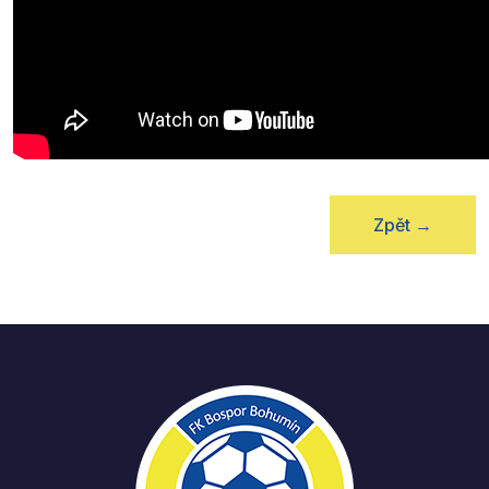
Zpět
→