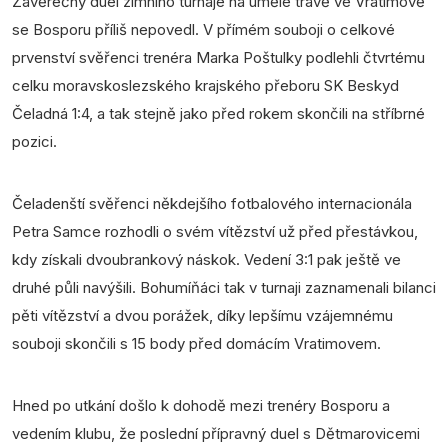
Závěrečný duel zimního turnaje na umělé trávě ve Vratimově
se Bosporu příliš nepovedl. V přímém souboji o celkové
prvenství svěřenci trenéra Marka Poštulky podlehli čtvrtému
celku moravskoslezského krajského přeboru SK Beskyd
Čeladná 1:4, a tak stejně jako před rokem skončili na stříbrné
pozici.
Čeladenští svěřenci někdejšího fotbalového internacionála
Petra Samce rozhodli o svém vítězství už před přestávkou,
kdy získali dvoubrankový náskok. Vedení 3:1 pak ještě ve
druhé půli navýšili. Bohumíňáci tak v turnaji zaznamenali bilanci
pěti vítězství a dvou porážek, díky lepšímu vzájemnému
souboji skončili s 15 body před domácím Vratimovem.
Hned po utkání došlo k dohodě mezi trenéry Bosporu a
vedením klubu, že poslední přípravný duel s Dětmarovicemi