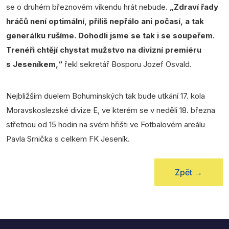
se o druhém březnovém víkendu hrát nebude.
„Zdraví řady
hráčů není optimální, příliš nepřálo ani počasí, a tak
generálku rušíme. Dohodli jsme se tak i se soupeřem.
Trenéři chtějí chystat mužstvo na divizní premiéru
s Jeseníkem,“
řekl sekretář Bosporu Jozef Osvald.
Nejbližším duelem Bohumínských tak bude utkání 17. kola
Moravskoslezské divize E, ve kterém se v neděli 18. března
střetnou od 15 hodin na svém hřišti ve Fotbalovém areálu
Pavla Srnička s celkem FK Jeseník.
Zpět
→