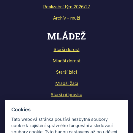
Realizační tým 2026/27
Archív - muži
MLÁDEŽ
Starší dorost
Mladší dorost
Starší žáci
Mladší žáci
Starší přípravka
Mladší přípravka
Cookies
Realizační týmy mládeže
Tato webová stránka používá nezbytné soubory
cookie k zajištění správného fungování a sledovací
Rozpis tréninků
soubory cookie. Tyto budou nastaveny až po udělení