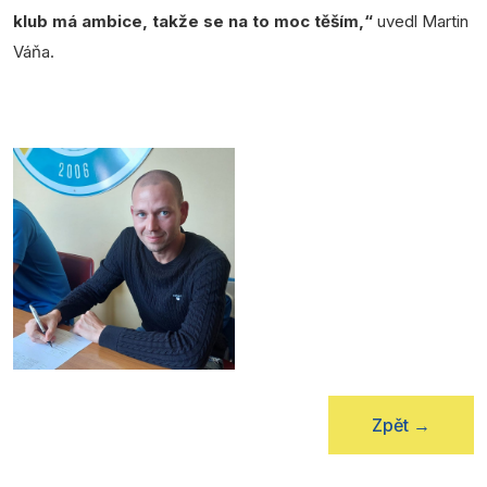
klub má ambice, takže se na to moc těším,“
uvedl Martin
Váňa.
Zpět
→