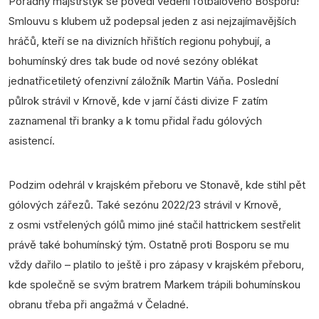
Pořádný majstrštyk se povedl vedení fotbalového Bosporu!
Smlouvu s klubem už podepsal jeden z asi nejzajímavějších
hráčů, kteří se na divizních hřištích regionu pohybují, a
bohumínský dres tak bude od nové sezóny oblékat
jednatřicetiletý ofenzivní záložník Martin Váňa. Poslední
půlrok strávil v Krnově, kde v jarní části divize F zatím
zaznamenal tři branky a k tomu přidal řadu gólových
asistencí.
Podzim odehrál v krajském přeboru ve Stonavě, kde stihl pět
gólových zářezů. Také sezónu 2022/23 strávil v Krnově,
z osmi vstřelených gólů mimo jiné stačil hattrickem sestřelit
právě také bohumínský tým. Ostatně proti Bosporu se mu
vždy dařilo – platilo to ještě i pro zápasy v krajském přeboru,
kde společně se svým bratrem Markem trápili bohumínskou
obranu třeba při angažmá v Čeladné.