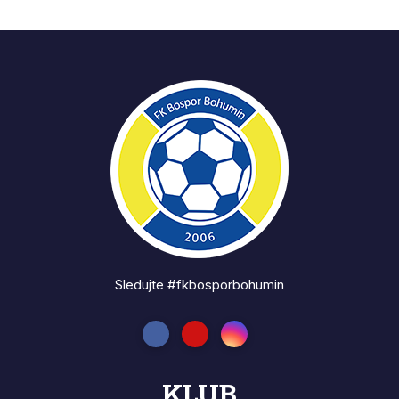
Sledujte #fkbosporbohumin
KLUB