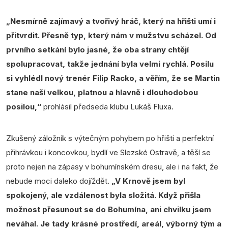
„Nesmírně zajímavý a tvořivý hráč, který na hřišti umí i
přitvrdit. Přesně typ, který nám v mužstvu scházel. Od
prvního setkání bylo jasné, že oba strany chtějí
spolupracovat, takže jednání byla velmi rychlá. Posilu
si vyhlédl nový trenér Filip Racko, a věřím, že se Martin
stane naší velkou, platnou a hlavně i dlouhodobou
posilou,“
prohlásil předseda klubu Lukáš Fluxa.
Zkušený záložník s výtečným pohybem po hřišti a perfektní
přihrávkou i koncovkou, bydlí ve Slezské Ostravě, a těší se
proto nejen na zápasy v bohumínském dresu, ale i na fakt, že
nebude moci daleko dojíždět.
„V Krnově jsem byl
spokojený, ale vzdálenost byla složitá. Když přišla
možnost přesunout se do Bohumína, ani chvilku jsem
neváhal. Je tady krásné prostředí, areál, výborný tým a