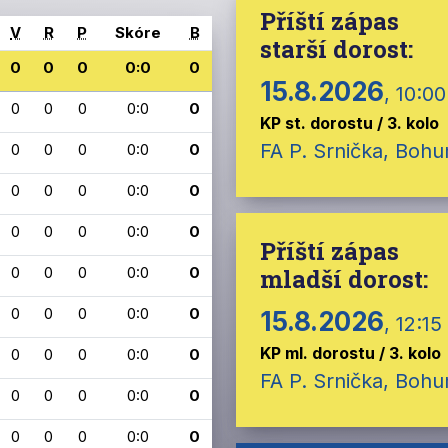
Příští zápas
V
R
P
Skóre
B
starší dorost:
0
0
0
0:0
0
15.8.2026
, 10:00
0
0
0
0:0
0
KP st. dorostu / 3. kolo
FA P. Srnička, Boh
0
0
0
0:0
0
0
0
0
0:0
0
0
0
0
0:0
0
Příští zápas
0
0
0
0:0
0
mladší dorost:
0
0
0
0:0
0
15.8.2026
, 12:15
KP ml. dorostu / 3. kolo
0
0
0
0:0
0
FA P. Srnička, Boh
0
0
0
0:0
0
0
0
0
0:0
0