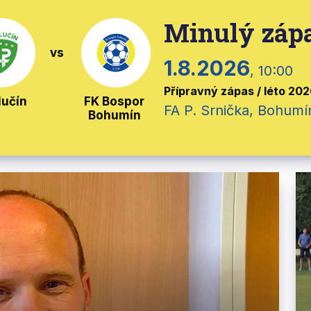
Minulý zápa
vs
1.8.2026
, 10:00
Přípravný zápas / léto 20
lučín
FK Bospor
FA P. Srnička, Bohumí
Bohumín