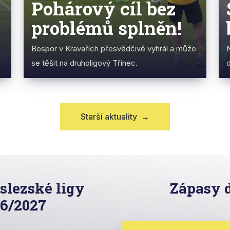
Pohárový cíl bez
problémů splněn!
Bospor v Kravařích přesvědčivě vyhrál a může
N
se těšit na druholigový Třinec.
Starší aktuality
→
slezské ligy
Zápasy 
26/2027