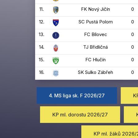
11.
FK Nový Jičín
0
12.
SC Pustá Polom
0
13.
FC Bílovec
0
14.
TJ Břidličná
0
15.
FC Hlučín
0
16.
SK Sulko Zábřeh
0
4. MS liga sk. F 2026/27
KP
KP ml. dorostu 2026/27
KP ml. žáků 2026/