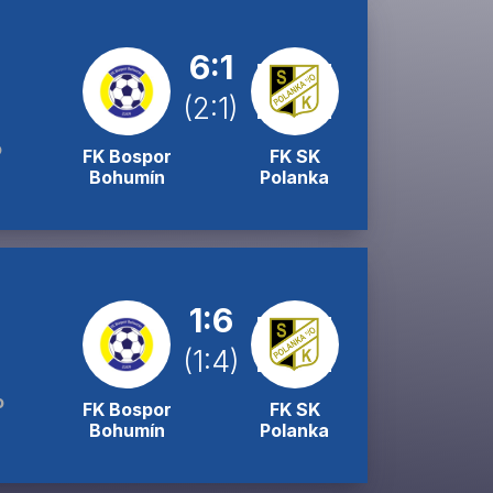
6:1
(2:1)
o
FK Bospor
FK SK
Bohumín
Polanka
1:6
(1:4)
o
FK Bospor
FK SK
Bohumín
Polanka