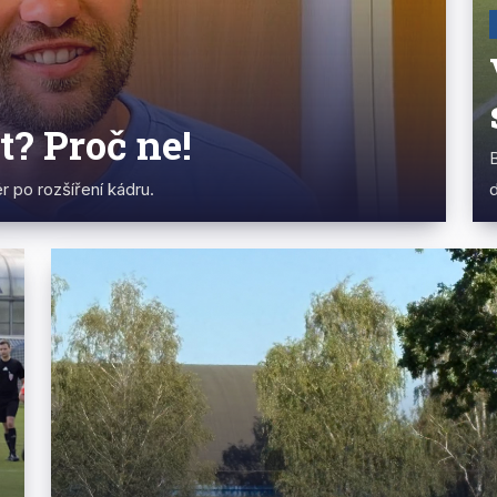
t? Proč ne!
B
r po rozšíření kádru.
d