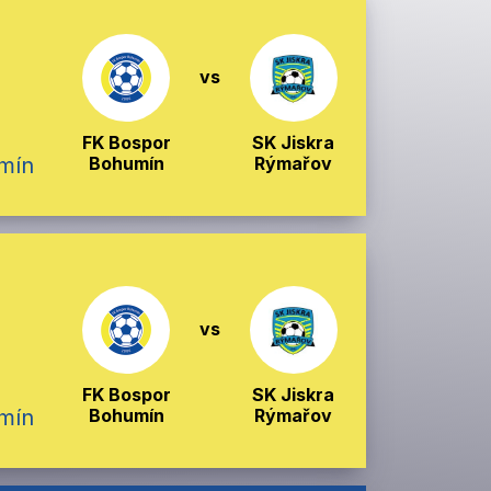
vs
FK Bospor
SK Jiskra
umín
Bohumín
Rýmařov
vs
FK Bospor
SK Jiskra
umín
Bohumín
Rýmařov