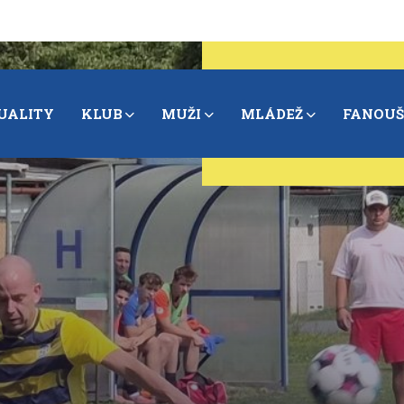
UALITY
KLUB
MUŽI
MLÁDEŽ
FANOUŠ