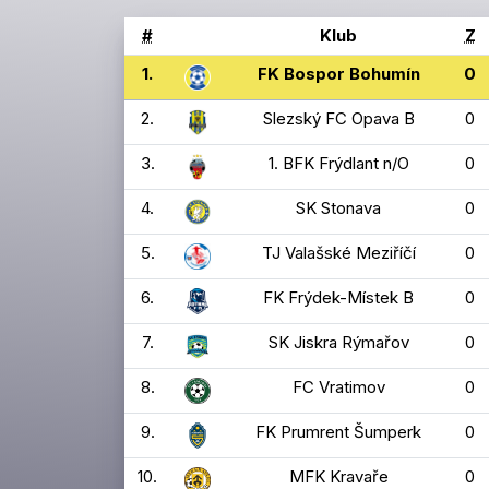
#
Klub
Z
1.
FK Bospor Bohumín
0
2.
Slezský FC Opava B
0
3.
1. BFK Frýdlant n/O
0
4.
SK Stonava
0
5.
TJ Valašské Meziříčí
0
6.
FK Frýdek-Místek B
0
7.
SK Jiskra Rýmařov
0
8.
FC Vratimov
0
9.
FK Prumrent Šumperk
0
10.
MFK Kravaře
0