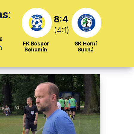
s:
8:4
(4:1)
26
FK Bospor
SK Horní
n
Bohumín
Suchá