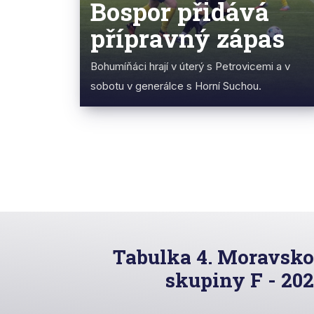
Bospor přidává
přípravný zápas
Bohumíňáci hrají v úterý s Petrovicemi a v
sobotu v generálce s Horní Suchou.
Tabulka 4. Moravsko
skupiny F - 20