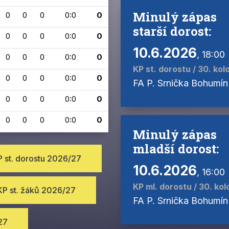
Minulý zápas
0
0
0
0:0
0
starší dorost:
0
0
0
0:0
0
10.6.2026
, 18:00
0
0
0
0:0
0
KP st. dorostu / 30. kol
0
0
0
0:0
0
FA P. Srnička Bohumín
0
0
0
0:0
0
0
0
0
0:0
0
Minulý zápas
mladší dorost:
 st. dorostu 2026/27
10.6.2026
, 16:00
KP ml. dorostu / 30. kol
KP st. žáků 2026/27
FA P. Srnička Bohumín
27