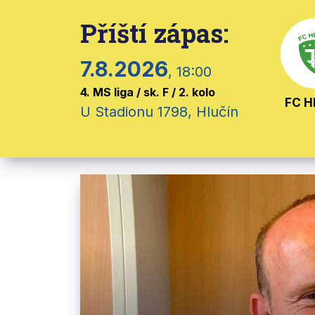
Příští zápas:
7.8.2026
, 18:00
4. MS liga / sk. F / 2. kolo
FC H
U Stadionu 1798, Hlučín