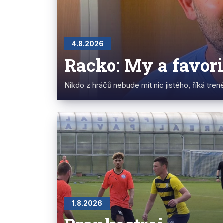
4.8.2026
Racko: My a favori
Nikdo z hráčů nebude mít nic jistého, říká trené
1.8.2026