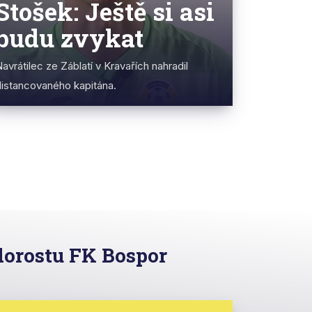
Stošek: Ještě si asi
budu zvykat
avrátilec ze Záblatí v Kravařích nahradil
distancovaného kapitána.
dorostu FK Bospor