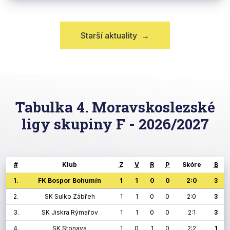
Starší aktuality
→
Tabulka 4. Moravskoslezské
ligy skupiny F - 2026/2027
#
Klub
Z
V
R
P
Skóre
B
1.
FK Bospor Bohumín
1
1
0
0
2:0
3
2.
SK Sulko Zábřeh
1
1
0
0
2:0
3
3.
SK Jiskra Rýmařov
1
1
0
0
2:1
3
4.
SK Stonava
1
0
1
0
2:2
1