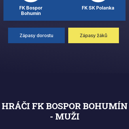
FK Bospor
FK SK Polanka
Bohumín
Zápasy dorostu
Zápasy žáků
HRÁČI FK BOSPOR BOHUMÍN
- MUŽI