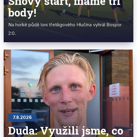
Snový start, máme tři
body!
Na horké půdě loni třetiligového Hlučína vyhrál Bospor
2:0.
7.8.2026
Duda: Využili jsme, co