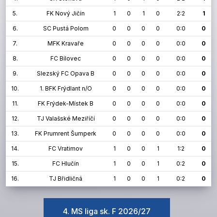
5.
FK Nový Jičín
1
0
1
0
2:2
1
6.
SC Pustá Polom
0
0
0
0
0:0
0
7.
MFK Kravaře
0
0
0
0
0:0
0
8.
FC Bílovec
0
0
0
0
0:0
0
9.
Slezský FC Opava B
0
0
0
0
0:0
0
10.
1. BFK Frýdlant n/O
0
0
0
0
0:0
0
11.
FK Frýdek-Místek B
0
0
0
0
0:0
0
12.
TJ Valašské Meziříčí
0
0
0
0
0:0
0
13.
FK Prumrent Šumperk
0
0
0
0
0:0
0
14.
FC Vratimov
1
0
0
1
1:2
0
15.
FC Hlučín
1
0
0
1
0:2
0
16.
TJ Břidličná
1
0
0
1
0:2
0
4. MS liga sk. F 2026/27