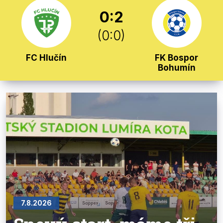
0:2
(0:0)
FC Hlučín
FK Bospor
Bohumín
7.8.2026