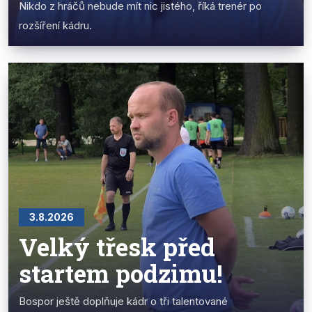
Nikdo z hráčů nebude mít nic jistého, říká trenér po
rozšíření kádru.
3.8.2026
Velký třesk před
startem podzimu!
Bospor ještě doplňuje kádr o tři talentované