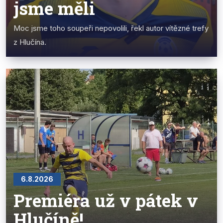
jsme měli
Moc jsme toho soupeři nepovolili, řekl autor vítězné trefy
z Hlučína.
6.8.2026
Premiéra už v pátek v
Hlučíně!